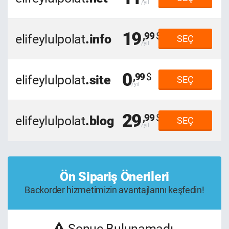
19
,99
elifeylulpolat
.info
SEÇ
0
,99
elifeylulpolat
.site
SEÇ
29
,99
elifeylulpolat
.blog
SEÇ
Ön Sipariş Önerileri
Backorder hizmetimizin avantajlarını keşfedin!
Sonuç Bulunamadı.