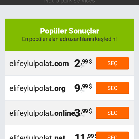
Natro park services
Popüler Sonuçlar
En popüler alan adı uzantılarını keşfedin!
2
,99
elifeylulpolat
.com
SEÇ
9
,99
elifeylulpolat
.org
SEÇ
3
,99
elifeylulpolat
.online
SEÇ
11
,99
elifeylulpolat
.net
SEÇ